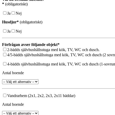
*
(obligatoriskt)
Ja
Nej
Husdjur*
(obligatoriskt)
Ja
Nej
Förfrågan avser följande objekt*
2-bädds självhushållsstuga med kök, TV, WC och dusch.
4/5-bädds självhushållsstuga med kök, TV, WC och dusch (2 sovr
4-bädds självhushållsstuga med kök, TV, WC och dusch (1-sovru
Antal boende
Vandrarhem (2x1, 2x2, 2x3, 2x11 bäddar)
Antal boende