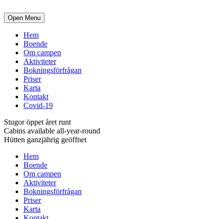
Open Menu
Hem
Boende
Om campen
Aktiviteter
Bokningsförfrågan
Priser
Karta
Kontakt
Covid-19
Stugor öppet året runt
Cabins available all-year-round
Hütten ganzjährig geöffnet
Hem
Boende
Om campen
Aktiviteter
Bokningsförfrågan
Priser
Karta
Kontakt