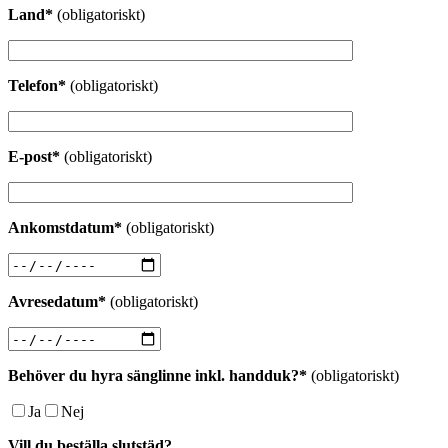
Land*
(obligatoriskt)
Telefon*
(obligatoriskt)
E-post*
(obligatoriskt)
Ankomstdatum*
(obligatoriskt)
Avresedatum*
(obligatoriskt)
Behöver du hyra sänglinne inkl. handduk?*
(obligatoriskt)
Ja
Nej
Vill du beställa slutstäd?