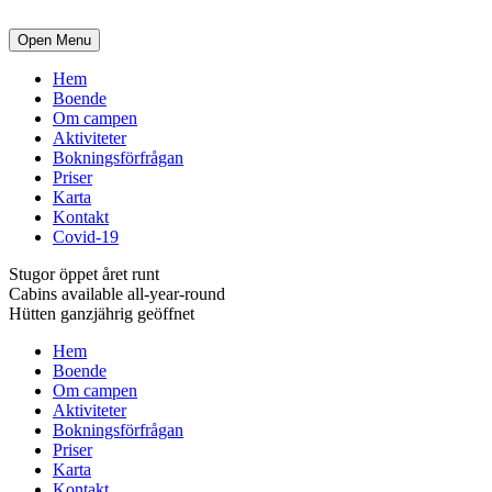
Open Menu
Hem
Boende
Om campen
Aktiviteter
Bokningsförfrågan
Priser
Karta
Kontakt
Covid-19
Stugor öppet året runt
Cabins available all-year-round
Hütten ganzjährig geöffnet
Hem
Boende
Om campen
Aktiviteter
Bokningsförfrågan
Priser
Karta
Kontakt