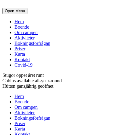
Open Menu
Hem
Boende
Om campen
Aktiviteter
Bokningsförfrågan
Priser
Karta
Kontakt
Covid-19
Stugor öppet året runt
Cabins available all-year-round
Hütten ganzjährig geöffnet
Hem
Boende
Om campen
Aktiviteter
Bokningsförfrågan
Priser
Karta
Kontakt