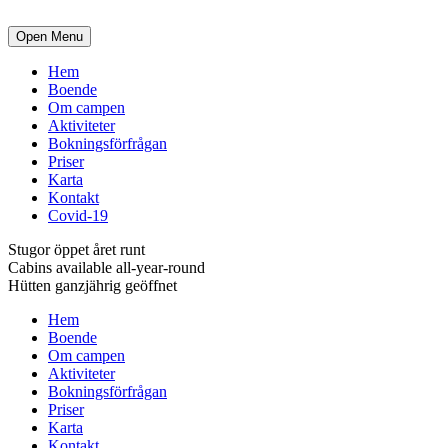
Open Menu
Hem
Boende
Om campen
Aktiviteter
Bokningsförfrågan
Priser
Karta
Kontakt
Covid-19
Stugor öppet året runt
Cabins available all-year-round
Hütten ganzjährig geöffnet
Hem
Boende
Om campen
Aktiviteter
Bokningsförfrågan
Priser
Karta
Kontakt