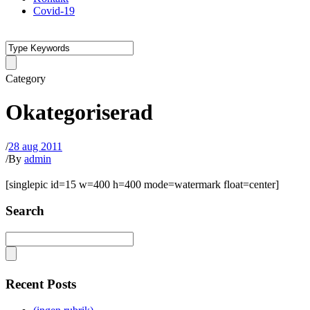
Covid-19
Category
Okategoriserad
/
28 aug 2011
/
By
admin
[singlepic id=15 w=400 h=400 mode=watermark float=center]
Search
Recent Posts